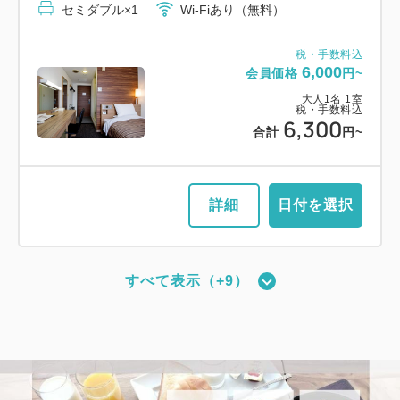
セミダブル×1
Wi-Fiあり（無料）
税・手数料込
7,980
会員価格
円~
税・手数料込
大人
1
名
1
室
6,000
会員価格
円~
税・手数料込
8,280
大人
1
名
1
室
合計
円~
税・手数料込
6,300
合計
円~
詳細
日付を選択
詳細
日付を選択
すべて表示（+9）
【禁煙】スーペリアツイン
【禁煙】スタンダードツイン
2
禁煙
16.00m
1~2名
2
禁煙
21.00m
1~2名
シングルサイズ×2
Wi-Fiあり（無料）
シングルサイズ×2
Wi-Fiあり（無料）