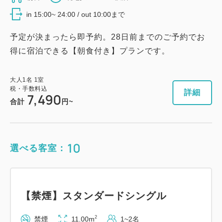
Wi-Fiあり（無料）
8,880
会員価格
円~
in 15:00~ 24:00 / out 10:00まで
大人
1
名
1
室
税・手数料込
税・手数料込
9,180
予定が決まったら即予約。28日前までのご予約でお
7,350
会員価格
円~
合計
円~
得に宿泊できる【朝食付き】プランです。
大人
1
名
1
室
税・手数料込
7,650
合計
円~
大人
1
名
1
室
詳細
日付を選択
税・手数料込
詳細
7,490
合計
円~
詳細
日付を選択
10
【禁煙】プレミアムツイン
選べる客室：
2
禁煙
22.00m
1~2名
【禁煙】スーペリアシングル
シングルサイズ×2
Wi-Fiあり（無料）
【禁煙】スタンダードシングル
2
禁煙
11.00m
1~2名
税・手数料込
セミダブル×1
2
Wi-Fiあり（無料）
禁煙
11.00m
1~2名