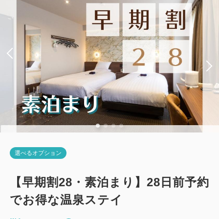
税・手数料込
シングルサイズ×2
Wi-Fiあり（無料）
13,920
会員価格
円~
税・手数料込
11,400
会員価格
円~
大人
1
名
1
室
税・手数料込
税・手数料込
12,710
会員価格
円~
14,220
大人
1
名
1
室
合計
円~
税・手数料込
11,700
大人
1
名
1
室
合計
円~
税・手数料込
13,010
合計
円~
詳細
日付を選択
詳細
日付を選択
詳細
日付を選択
【禁煙】ユニバーサルツイン
選べるオプション
【禁煙】プレミアムシングル
2
禁煙
28.00m
1~2名
【禁煙】スタンダードツイン・3名可
【早期割28・素泊まり】28日前予約
2
禁煙
11.00m
1~2名
シングルサイズ×2
Wi-Fiあり（無料）
2
でお得な温泉ステイ
禁煙
21.00m
1~3名
セミダブル×1
Wi-Fiあり（無料）
税・手数料込
シングルサイズ×2
エキストラベッド×1