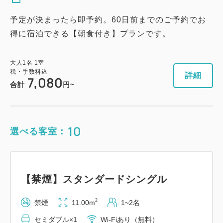
予定が決まったら即予約。60日前までのご予約でお
得に宿泊できる【朝食付き】プランです。
大人
1
名
1
室
税・手数料込
詳細
7,080
合計
円~
10
選べる客室：
【禁煙】スタンダードシングル
2
禁煙
11.00m
1~2名
セミダブル×1
Wi-Fiあり（無料）