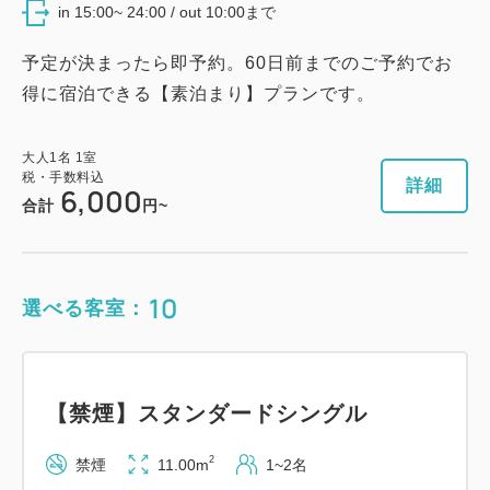
in 15:00~ 24:00 / out 10:00まで
税・手数料込
予定が決まったら即予約。60日前までのご予約でお
8,430
会員価格
円~
得に宿泊できる【素泊まり】プランです。
大人
1
名
1
室
税・手数料込
8,730
合計
円~
大人
1
名
1
室
税・手数料込
詳細
6,000
合計
円~
詳細
日付を選択
10
選べる客室：
【禁煙】スーペリアシングル
【禁煙】スタンダードシングル
2
禁煙
11.00m
1~2名
セミダブル×1
2
Wi-Fiあり（無料）
禁煙
11.00m
1~2名