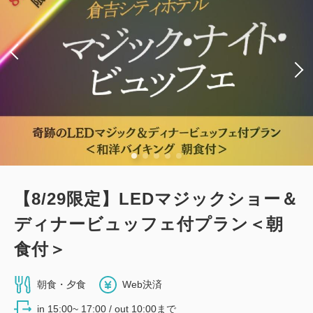
税・手数料込
13,700
会員価格
円~
大人
1
名
1
室
税・手数料込
14,000
合計
円~
詳細
日付を選択
【8/29限定】LEDマジックショー＆
【禁煙】プレミアムシングル
ディナービュッフェ付プラン＜朝
食付＞
2
禁煙
11.00m
1~2名
セミダブル×1
Wi-Fiあり（無料）
朝食・夕食
Web決済
税・手数料込
in 15:00~ 17:00 / out 10:00まで