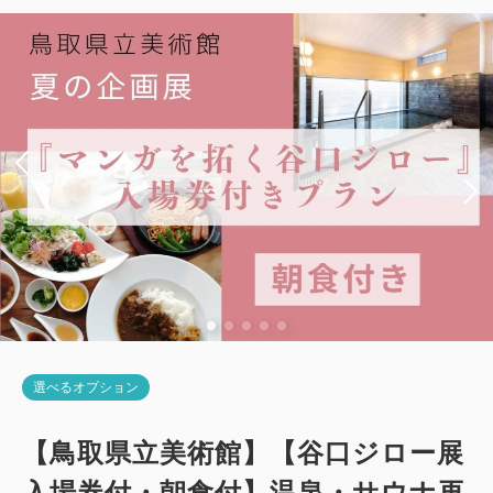
2
禁煙
28.00m
1~2名
シングルサイズ×2
Wi-Fiあり（無料）
税・手数料込
シングルサイズ×2
Wi-Fiあり（無料）
14,710
会員価格
円~
税・手数料込
12,050
会員価格
円~
大人
1
名
1
室
税・手数料込
大人
1
名
1
室
15,010
大人
1
名
1
室
税・手数料込
合計
円~
税・手数料込
17,350
12,350
合計
円~
合計
円~
詳細
日付を選択
詳細
日付を選択
詳細
日付を選択
【禁煙】ユニバーサルツイン
選べるオプション
【禁煙】プレミアムシングル
2
禁煙
28.00m
1~2名
【鳥取県立美術館】【谷口ジロー展
2
禁煙
11.00m
1~2名
シングルサイズ×2
Wi-Fiあり（無料）
入場券付・朝食付】温泉・サウナ再
セミダブル×1
Wi-Fiあり（無料）