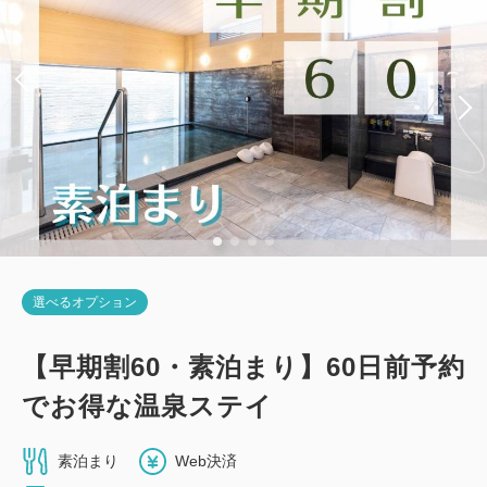
税・手数料込
12,030
会員価格
円~
大人
1
名
1
室
税・手数料込
12,330
合計
円~
詳細
日付を選択
選べるオプション
【禁煙】スタンダードツイン・3名可
【早期割60・素泊まり】60日前予約
2
でお得な温泉ステイ
禁煙
21.00m
1~3名
シングルサイズ×2
エキストラベッド×1
素泊まり
Web決済
Wi-Fiあり（無料）