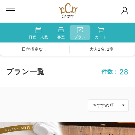
日程・人数
客室
プラン
カート
日付指定なし
大人1名, 1室
28
プラン一覧
件数：