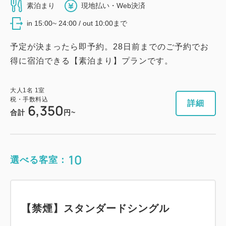
16,080
会員価格
円~
素泊まり
現地払い・Web決済
税・手数料込
Wi-Fiあり（無料）
7,800
会員価格
円~
大人
1
名
1
室
in 15:00~ 24:00 / out 10:00まで
税・手数料込
16,380
大人
1
名
1
室
税・手数料込
合計
円~
税・手数料込
8,100
予定が決まったら即予約。28日前までのご予約でお
8,910
会員価格
円~
合計
円~
得に宿泊できる【素泊まり】プランです。
大人
1
名
1
室
税・手数料込
9,210
詳細
日付を選択
合計
円~
大人
1
名
1
室
詳細
日付を選択
税・手数料込
詳細
6,350
合計
円~
詳細
日付を選択
【禁煙】ユニバーサルツイン・3名可
10
【禁煙】プレミアムツイン
選べる客室：
2
禁煙
28.00m
1~3名
2
禁煙
22.00m
1~2名
シングルサイズ×2
エキストラベッド×1
【禁煙】スーペリアシングル
シングルサイズ×2
Wi-Fiあり（無料）
Wi-Fiあり（無料）
【禁煙】スタンダードシングル
2
禁煙
11.00m
1~2名