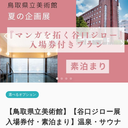
税・手数料込
シングルサイズ×2
Wi-Fiあり（無料）
12,840
会員価格
円~
税・手数料込
13,190
会員価格
円~
大人
1
名
1
室
税・手数料込
税・手数料込
11,570
会員価格
円~
13,140
大人
1
名
1
室
合計
円~
税・手数料込
13,490
大人
1
名
1
室
合計
円~
税・手数料込
11,870
合計
円~
詳細
日付を選択
詳細
日付を選択
詳細
日付を選択
【禁煙】ユニバーサルツイン
選べるオプション
【禁煙】プレミアムシングル
2
禁煙
28.00m
1~2名
【禁煙】スタンダードツイン・3名可
【鳥取県立美術館】【谷口ジロー展
2
禁煙
11.00m
1~2名
シングルサイズ×2
Wi-Fiあり（無料）
2
入場券付・素泊まり】温泉・サウナ
禁煙
21.00m
1~3名
セミダブル×1
Wi-Fiあり（無料）