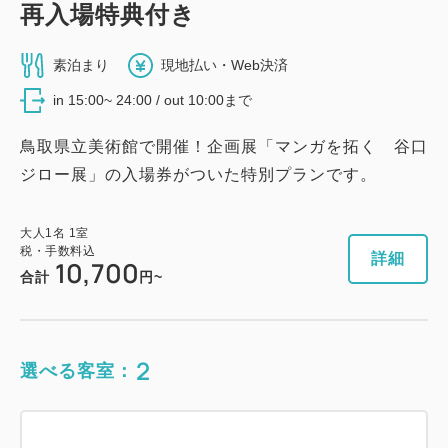
税・手数料込
シングルサイズ×2
エキストラベッド×1
再入場特典付き
15,000
会員価格
円~
税・手数料込
Wi-Fiあり（無料）
9,390
会員価格
円~
大人
1
名
1
室
素泊まり
現地払い・Web決済
税・手数料込
15,300
大人
1
名
1
室
税・手数料込
合計
円~
税・手数料込
in 15:00~ 24:00 / out 10:00まで
9,690
7,770
会員価格
円~
合計
円~
大人
1
名
1
室
鳥取県立美術館で開催！企画展「マンガを拓く 谷口
税・手数料込
8,070
ジロー展」の入場券がついた特別プランです。
詳細
日付を選択
合計
円~
詳細
日付を選択
大人
1
名
1
室
税・手数料込
詳細
詳細
日付を選択
10,700
合計
円~
【禁煙】ユニバーサルツイン・3名可
【禁煙】プレミアムツイン
2
禁煙
28.00m
1~3名
2
選べる客室：
2
禁煙
22.00m
1~2名
シングルサイズ×2
エキストラベッド×1
【禁煙】スーペリアシングル
シングルサイズ×2
Wi-Fiあり（無料）
Wi-Fiあり（無料）
2
禁煙
11.00m
1~2名