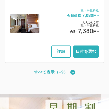
税・手数料込
7,080
会員価格
円~
大人
1
名
1
室
税・手数料込
7,380
合計
円~
詳細
日付を選択
すべて表示（+9）
【禁煙】スタンダードツイン
2
禁煙
21.00m
1~2名
シングルサイズ×2
Wi-Fiあり（無料）