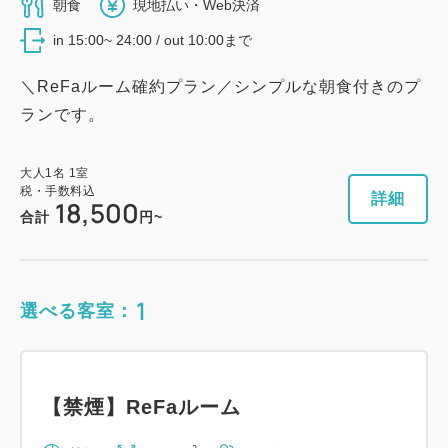
朝食
現地払い・Web決済
税・手数料込
in 15:00~ 24:00 / out 10:00まで
13,700
会員価格
円~
大人
1
名
1
室
＼ReFaルーム確約プラン／シンプルな朝食付きのプ
税・手数料込
14,000
ランです。
合計
円~
大人
1
名
1
室
税・手数料込
詳細
詳細
日付を選択
18,500
合計
円~
1
選べる客室：
【禁煙】スーペリアシングル
2
禁煙
11.00m
1~2名
【禁煙】ReFaルーム
セミダブル×1
Wi-Fiあり（無料）