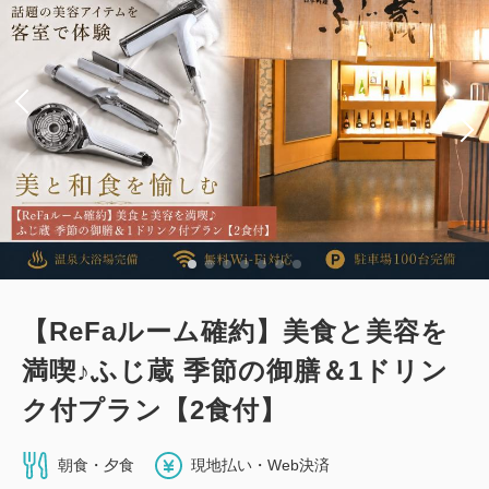
【ReFaルーム確約】美食と美容を
満喫♪ふじ蔵 季節の御膳＆1ドリン
ク付プラン【2食付】
朝食・夕食
現地払い・Web決済