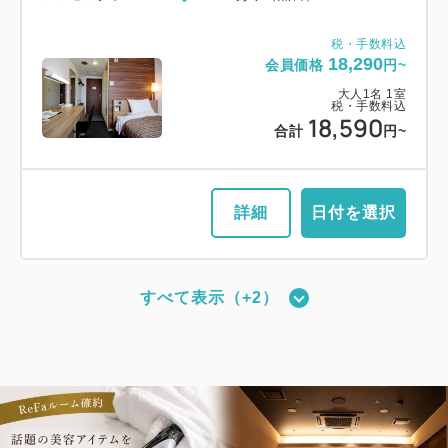
大人
1
名
1
室
税・手数料込
税・手数料込
14,000
18,290
合計
円~
会員価格
円~
大人
1
名
1
室
税・手数料込
18,590
合計
円~
詳細
日付を選択
詳細
日付を選択
【禁煙】プレミアムツイン・3名可
すべて表示（+2）
2
禁煙
22.00m
1~3名
【禁煙】スーペリアシングル
シングルサイズ×2
エキストラベッド×1
2
禁煙
11.00m
1~2名
Wi-Fiあり（無料）
セミダブル×1
Wi-Fiあり（無料）
税・手数料込