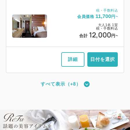
税・手数料込
11,700
会員価格
円~
大人
1
名
1
室
税・手数料込
12,000
合計
円~
詳細
日付を選択
すべて表示（+8）
【禁煙】スタンダードツイン
2
禁煙
21.00m
1~2名
シングルサイズ×2
Wi-Fiあり（無料）