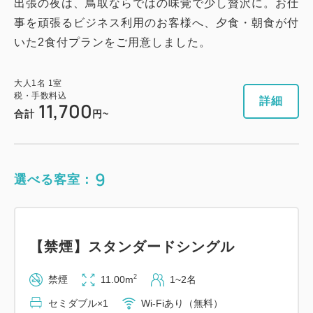
出張の夜は、鳥取ならではの味覚で少し贅沢に。お仕
事を頑張るビジネス利用のお客様へ、夕食・朝食が付
いた2食付プランをご用意しました。
大人
1
名
1
室
税・手数料込
詳細
11,700
合計
円~
9
選べる客室：
【禁煙】スタンダードシングル
2
禁煙
11.00m
1~2名
セミダブル×1
Wi-Fiあり（無料）