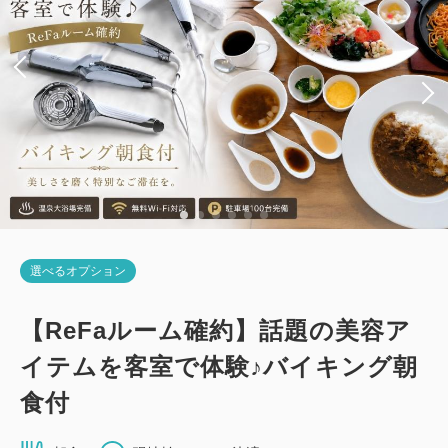
税・手数料込
13,700
会員価格
円~
大人
1
名
1
室
税・手数料込
14,000
合計
円~
詳細
日付を選択
選べるオプション
【禁煙】スタンダードツイン・3名可
【ReFaルーム確約】話題の美容ア
2
イテムを客室で体験♪バイキング朝
禁煙
21.00m
1~3名
シングルサイズ×2
エキストラベッド×1
食付
Wi-Fiあり（無料）