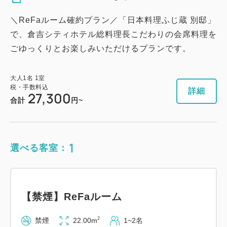
14,700
会員価格
円~
税・手数料込
20,190
会員価格
円~
大人
1
名
1
室
＼ReFaルーム確約プラン／「日本料理ふじ蔵 別邸」
税・手数料込
大人
1
名
1
室
15,000
で、倉吉シティホテル総料理長こだわりの会席料理を
税・手数料込
合計
円~
20,490
合計
円~
ごゆっくりとお楽しみいただけるプランです。
詳細
日付を選択
大人
1
名
1
室
税・手数料込
詳細
日付を選択
詳細
27,300
合計
円~
1
選べる客室：
【禁煙】ReFaルーム
2
禁煙
22.00m
1~2名