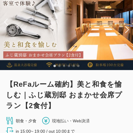
13,700
会員価格
円~
税・手数料込
19,240
会員価格
円~
大人
1
名
1
室
税・手数料込
大人
1
名
1
室
14,000
税・手数料込
合計
円~
19,540
合計
円~
詳細
日付を選択
詳細
日付を選択
【ReFaルーム確約】美と和食を愉
【禁煙】ユニバーサルツイン
しむ｜ふじ蔵別邸 おまかせ会席プ
【禁煙】プレミアムシングル
2
禁煙
28.00m
1~2名
ラン【2食付】
2
禁煙
11.00m
1~2名
シングルサイズ×2
Wi-Fiあり（無料）
セミダブル×1
Wi-Fiあり（無料）
朝食・夕食
現地払い・Web決済
税・手数料込
in 15:00~ 19:00 / out 10:00まで