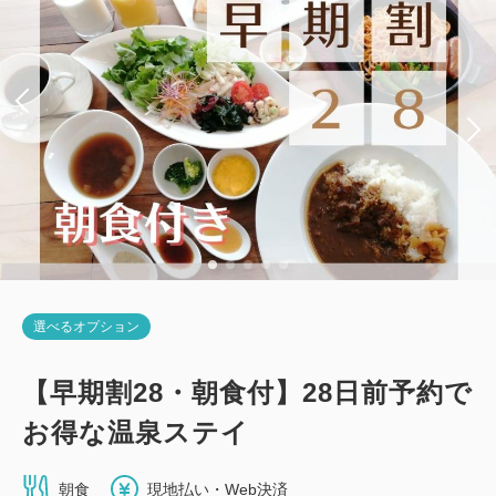
税・手数料込
12,480
会員価格
円~
税・手数料込
10,950
会員価格
円~
大人
1
名
1
室
税・手数料込
12,780
大人
1
名
1
室
合計
円~
税・手数料込
11,250
合計
円~
詳細
日付を選択
詳細
日付を選択
選べるオプション
【禁煙】プレミアムシングル
【禁煙】スタンダードツイン・3名可
【早期割28・朝食付】28日前予約で
2
禁煙
11.00m
1~2名
2
お得な温泉ステイ
禁煙
21.00m
1~3名
セミダブル×1
Wi-Fiあり（無料）
シングルサイズ×2
エキストラベッド×1
朝食
現地払い・Web決済
税・手数料込