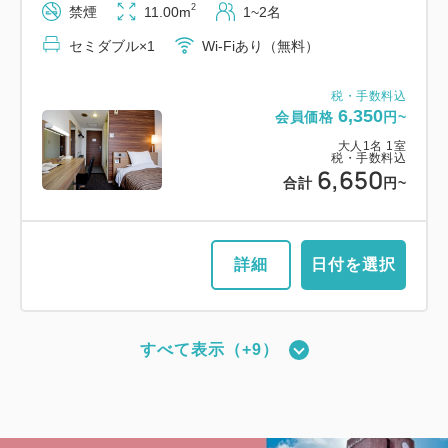
税・手数料込
税・手数料込
セミダブル×1
2
Wi-Fiあり（無料）
禁煙
11.00m
1~2名
12,840
会員価格
円~
16,080
会員価格
円~
セミダブル×1
Wi-Fiあり（無料）
大人
1
名
1
室
大人
1
名
1
室
税・手数料込
税・手数料込
税・手数料込
13,140
8,440
会員価格
円~
16,380
合計
円~
合計
円~
税・手数料込
大人
1
名
1
室
6,350
会員価格
円~
税・手数料込
8,740
大人
1
名
1
室
合計
円~
税・手数料込
詳細
日付を選択
6,650
詳細
日付を選択
合計
円~
詳細
日付を選択
詳細
日付を選択
【禁煙】プレミアムツイン・3名可
すべて表示（+9）
2
禁煙
22.00m
1~3名
【禁煙】スーペリアツイン
シングルサイズ×2
エキストラベッド×1
【禁煙】スタンダードツイン
2
禁煙
16.00m
1~2名
Wi-Fiあり（無料）
2
禁煙
21.00m
1~2名
シングルサイズ×2
Wi-Fiあり（無料）