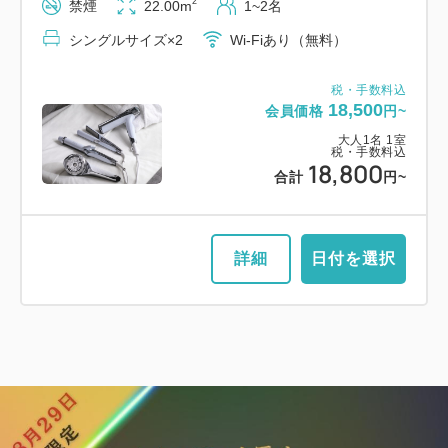
2
禁煙
22.00m
1~2名
税・手数料込
11,700
会員価格
円~
シングルサイズ×2
Wi-Fiあり（無料）
大人
1
名
1
室
税・手数料込
税・手数料込
12,000
合計
円~
18,500
会員価格
円~
大人
1
名
1
室
税・手数料込
18,800
合計
円~
詳細
日付を選択
詳細
日付を選択
【禁煙】スーペリアツイン
2
禁煙
16.00m
1~2名
シングルサイズ×2
Wi-Fiあり（無料）