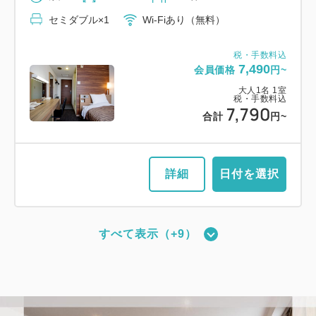
13,920
会員価格
円~
セミダブル×1
Wi-Fiあり（無料）
大人
1
名
1
室
税・手数料込
税・手数料込
14,220
6,900
会員価格
円~
合計
円~
税・手数料込
大人
1
名
1
室
7,490
会員価格
円~
税・手数料込
7,200
大人
1
名
1
室
合計
円~
税・手数料込
詳細
日付を選択
7,790
合計
円~
詳細
日付を選択
詳細
日付を選択
【禁煙】プレミアムツイン・3名可
すべて表示（+9）
2
禁煙
22.00m
1~3名
【禁煙】スーペリアツイン
シングルサイズ×2
エキストラベッド×1
【禁煙】スタンダードツイン
2
禁煙
16.00m
1~2名
Wi-Fiあり（無料）
2
禁煙
21.00m
1~2名
シングルサイズ×2
Wi-Fiあり（無料）