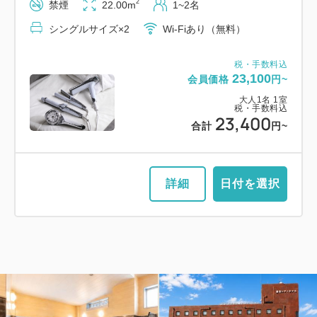
2
禁煙
22.00m
1~2名
シングルサイズ×2
Wi-Fiあり（無料）
税・手数料込
23,100
会員価格
円~
大人
1
名
1
室
税・手数料込
23,400
合計
円~
詳細
日付を選択