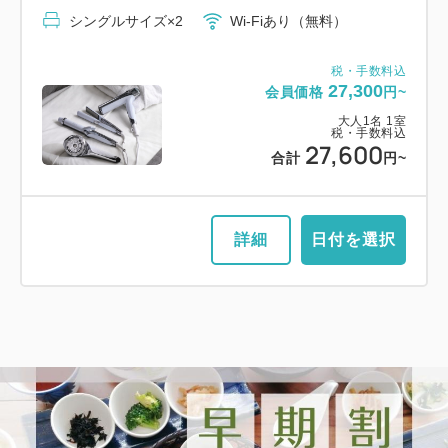
シングルサイズ×2
Wi-Fiあり（無料）
税・手数料込
27,300
会員価格
円~
大人
1
名
1
室
税・手数料込
27,600
合計
円~
詳細
日付を選択