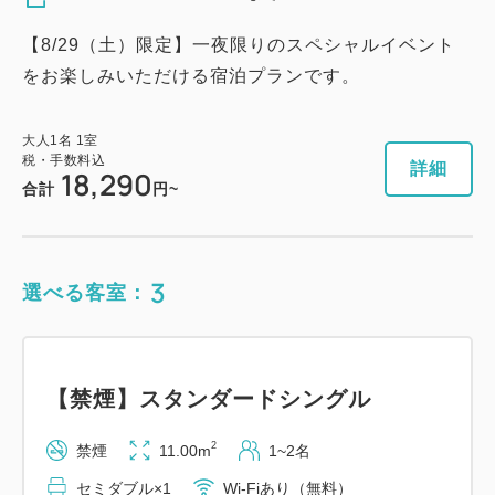
11,700
会員価格
円~
【8/29（土）限定】一夜限りのスペシャルイベント
大人
1
名
1
室
税・手数料込
12,000
をお楽しみいただける宿泊プランです。
合計
円~
大人
1
名
1
室
税・手数料込
詳細
18,290
詳細
日付を選択
合計
円~
3
選べる客室：
【禁煙】プレミアムツイン
2
禁煙
22.00m
1~2名
【禁煙】スタンダードシングル
シングルサイズ×2
Wi-Fiあり（無料）
2
禁煙
11.00m
1~2名
税・手数料込
セミダブル×1
Wi-Fiあり（無料）
13,700
会員価格
円~