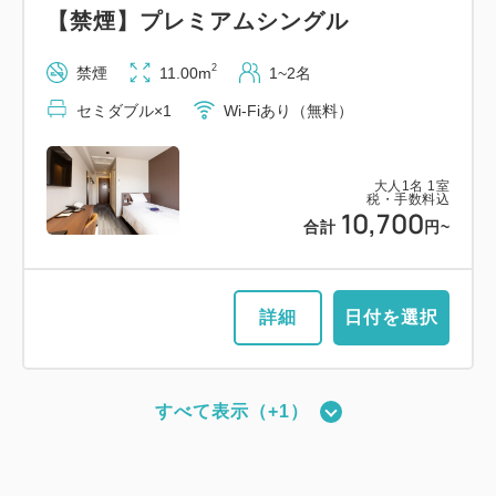
【禁煙】プレミアムシングル
税・手数料込
税・手数料込
セミダブル×1
Wi-Fiあり（無料）
14,710
会員価格
円~
15,000
会員価格
円~
2
禁煙
11.00m
1~2名
大人
1
名
1
室
大人
1
名
1
室
税・手数料込
税・手数料込
税・手数料込
15,010
7,300
会員価格
円~
セミダブル×1
Wi-Fiあり（無料）
15,300
合計
円~
合計
円~
大人
1
名
1
室
税・手数料込
7,600
合計
円~
大人
1
名
1
室
税・手数料込
詳細
日付を選択
10,700
詳細
日付を選択
合計
円~
詳細
日付を選択
詳細
日付を選択
【禁煙】プレミアムツイン・3名可
2
禁煙
22.00m
1~3名
すべて表示（+1）
【禁煙】スーペリアツイン
シングルサイズ×2
エキストラベッド×1
【禁煙】ユニバーサルツイン
2
禁煙
16.00m
1~2名
Wi-Fiあり（無料）